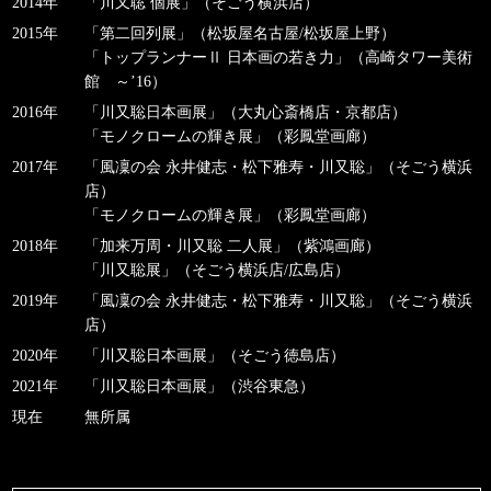
2014年
「川又聡 個展」（そごう横浜店）
2015年
「第二回列展」（松坂屋名古屋/松坂屋上野）
「トップランナーⅡ 日本画の若き力」（高崎タワー美術
館 ～’16）
2016年
「川又聡日本画展」（大丸心斎橋店・京都店）
「モノクロームの輝き展」（彩鳳堂画廊）
2017年
「風凜の会 永井健志・松下雅寿・川又聡」（そごう横浜
店）
「モノクロームの輝き展」（彩鳳堂画廊）
2018年
「加来万周・川又聡 二人展」（紫鴻画廊）
「川又聡展」（そごう横浜店/広島店）
2019年
「風凜の会 永井健志・松下雅寿・川又聡」（そごう横浜
店）
2020年
「川又聡日本画展」（そごう徳島店）
2021年
「川又聡日本画展」（渋谷東急）
現在
無所属