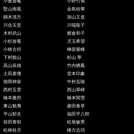
小倉遊亀
小野竹喬
堅山南風
金島桂華
鏑木清方
加山又造
川合玉堂
川端龍子
木村武山
郷倉和子
小杉放菴
児玉希望
小林古径
榊原紫峰
下村観山
杉山 寧
高山辰雄
竹内栖鳳
土田麦僊
堂本印象
徳岡神泉
中村岳陵
西村五雲
西山翠嶂
橋本雅邦
橋本関雪
東山魁夷
菱田春草
平山郁夫
福田平八郎
前田青邨
松尾敏男
松林桂月
棟方志功