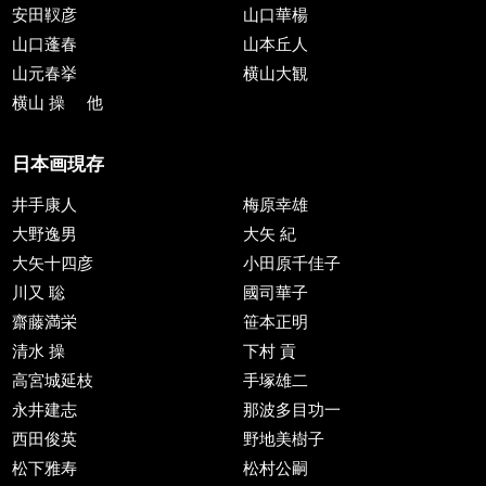
安田靫彦
山口華楊
山口蓬春
山本丘人
山元春挙
横山大観
横山 操
他
日本画現存
井手康人
梅原幸雄
大野逸男
大矢 紀
大矢十四彦
小田原千佳子
川又 聡
國司華子
齋藤満栄
笹本正明
清水 操
下村 貢
高宮城延枝
手塚雄二
永井建志
那波多目功一
西田俊英
野地美樹子
松下雅寿
松村公嗣