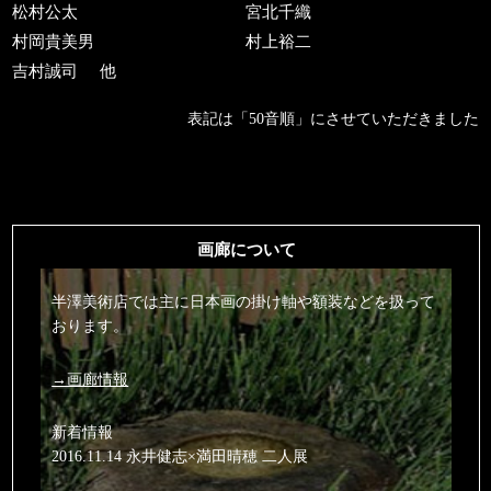
松村公太
宮北千織
村岡貴美男
村上裕二
吉村誠司
他
表記は「50音順」にさせていただきました
画廊について
半澤美術店では主に日本画の掛け軸や額装などを扱って
おります。
→画廊情報
新着情報
2016.11.14 永井健志×満田晴穂 二人展