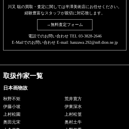
川又 聡の買取・査定に関しては半澤美術店にお任せください。
経験豊富なスタッフが親切に対応致します。
→無料査定フォーム
電話でのお問い合わせ TEL
03-3828-2646
E-Mailでのお問い合わせ E-mail:
hanzawa.292@m8.dion.ne.jp
取扱作家一覧
日本画物故
秋野不矩
荒井寛方
伊藤小坡
伊東深水
上村松園
上村松篁
奥田元宋
奥村土牛