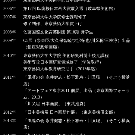
2005年
東京藝術大学美術学部日本画科卒業
2006年
第17回 臥龍桜日本画大賞展入選（岐阜県美術館）
2007年
東京藝術大学大学院修士課程修了
修了制作、東京藝術大学買上げ
2008年
佐藤国際文化育英財団 第18期 奨学生
2009年
G5展（泉東臣/大久保智睦/大沢拓也/川又聡/三枝淳）出品
（銀座彩鳳堂画廊）
2010年
東京藝術大学大学院 美術研究科博士後期課程
美術専攻日本画研究領域修了（学位取得）
東京藝術大学教育研究助手（2013年迄）
2011年
「風凜の会 永井健志・松下雅寿・川又聡」（そごう横浜
店）
「アートフェア東京2011 個展」出品（東京国際フォーラ
ム、2013）
「川又聡 日本画展」（東武池袋）
2012年
「日中美術展 日本画新作展」（東京美術倶楽部）
2013年
「風凜の会 永井健志・松下雅寿・川又聡」（そごう横浜
店）