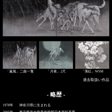
「薫風」二曲一隻
「月夜」2尺
「薄紅」WSM
過去取扱い作品
- 略歴 -
1978年
神奈川県に生まれる