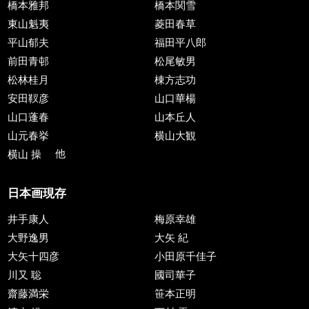
橋本雅邦
橋本関雪
東山魁夷
菱田春草
平山郁夫
福田平八郎
前田青邨
松尾敏男
松林桂月
棟方志功
安田靫彦
山口華楊
山口蓬春
山本丘人
山元春挙
横山大観
横山 操
他
日本画現存
井手康人
梅原幸雄
大野逸男
大矢 紀
大矢十四彦
小田原千佳子
川又 聡
國司華子
齋藤満栄
笹本正明