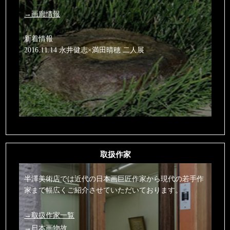
→画廊情報
新着情報
2016.11.14 永井健志×満田晴穂 二人展
取扱作家
半澤美術店では近代の日本画巨匠作家から現代の若手作
家まで幅広くご紹介させていただいております。
→取扱作家一覧
→日本画物故