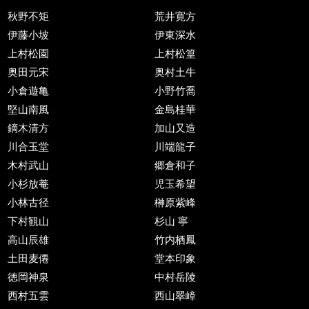
秋野不矩
荒井寛方
伊藤小坡
伊東深水
上村松園
上村松篁
奥田元宋
奥村土牛
小倉遊亀
小野竹喬
堅山南風
金島桂華
鏑木清方
加山又造
川合玉堂
川端龍子
木村武山
郷倉和子
小杉放菴
児玉希望
小林古径
榊原紫峰
下村観山
杉山 寧
高山辰雄
竹内栖鳳
土田麦僊
堂本印象
徳岡神泉
中村岳陵
西村五雲
西山翠嶂