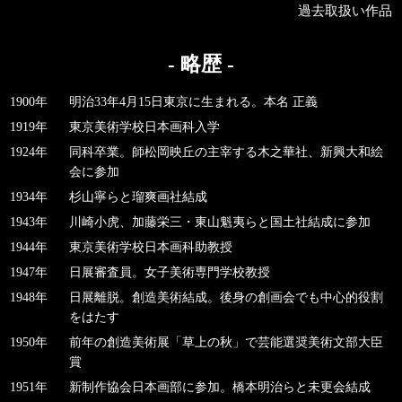
過去取扱い作品
- 略歴 -
1900年
明治33年4月15日東京に生まれる。本名 正義
1919年
東京美術学校日本画科入学
1924年
同科卒業。師松岡映丘の主宰する木之華社、新興大和絵
会に参加
1934年
杉山寧らと瑠爽画社結成
1943年
川崎小虎、加藤栄三・東山魁夷らと国土社結成に参加
1944年
東京美術学校日本画科助教授
1947年
日展審査員。女子美術専門学校教授
1948年
日展離脱。創造美術結成。後身の創画会でも中心的役割
をはたす
1950年
前年の創造美術展「草上の秋」で芸能選奨美術文部大臣
賞
1951年
新制作協会日本画部に参加。橋本明治らと未更会結成