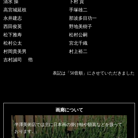
清水 操
下村 貢
高宮城延枝
手塚雄二
永井建志
那波多目功一
西田俊英
野地美樹子
松下雅寿
松村公嗣
松村公太
宮北千織
村岡貴美男
村上裕二
吉村誠司
他
表記は「50音順」にさせていただきました
画廊について
半澤美術店では主に日本画の掛け軸や額装などを扱って
おります。