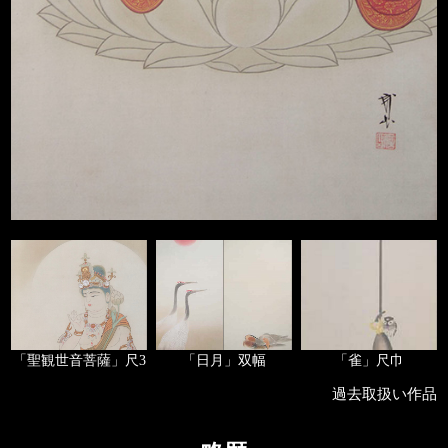
「聖観世音菩薩」尺3
「日月」双幅
「雀」尺巾
過去取扱い作品