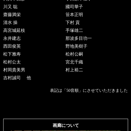
川又 聡
國司華子
齋藤満栄
笹本正明
清水 操
下村 貢
高宮城延枝
手塚雄二
永井建志
那波多目功一
西田俊英
野地美樹子
松下雅寿
松村公嗣
松村公太
宮北千織
村岡貴美男
村上裕二
吉村誠司
他
表記は「50音順」にさせていただきました
画廊について