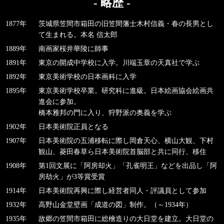
- 略歴 -
1877年
茨城県笠間市箱田の旧笠間藩士木村信義・春の長男とし
て生まれる。本名 信太郎
1889年
南画家桜井華陵に師事
1891年
東京の開成中学校に入学。川端玉章の天真社で学ぶ
1892年
東京美術学校の日本画科に入学
1895年
東京美術学校卒業。研究科に進級。日本絵画協会絵画共
進会に参加。
橋本雅邦の門に入り、狩野派の奥義を学ぶ
1902年
日本美術院正員となる
1907年
日本美術院の五浦移転に際し岡倉天心、横山大観、下村
観山、菱田春草ら日本美術院首脳部と共に同行、移住
1908年
第1回文展に「阿房却火」「孔雀明王」などを出品し「阿
房劫火」が3等賞受賞
1914年
日本美術院再興に際し経営者同人・評議員として参加
1932年
高野山金堂壁画「成道の図」制作。（～1934年）
1935年
故郷の笠間市箱田に総檜造りの大日堂を建立。大日堂の