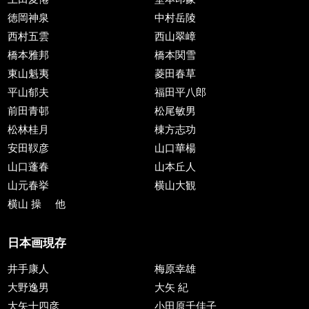
徳岡神泉
中村岳陵
西村五雲
西山翠嶂
橋本雅邦
橋本関雪
東山魁夷
菱田春草
平山郁夫
福田平八郎
前田青邨
松尾敏男
松林桂月
棟方志功
安田靫彦
山口華楊
山口蓬春
山本丘人
山元春挙
横山大観
横山 操
他
日本画現存
井手康人
梅原幸雄
大野逸男
大矢 紀
大矢十四彦
小田原千佳子