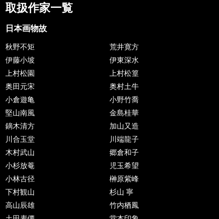
取扱作家一覧
日本画物故
秋野不矩
荒井寛方
伊藤小坡
伊東深水
上村松園
上村松篁
奥田元宋
奥村土牛
小倉遊亀
小野竹喬
堅山南風
金島桂華
鏑木清方
加山又造
川合玉堂
川端龍子
木村武山
郷倉和子
小杉放菴
児玉希望
小林古径
榊原紫峰
下村観山
杉山 寧
高山辰雄
竹内栖鳳
土田麦僊
堂本印象