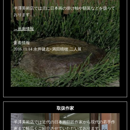
半澤美術店では主に日本画の掛け軸や額装などを扱って
おります。
→画廊情報
新着情報
2016.11.14 永井健志×満田晴穂 二人展
取扱作家
半澤美術店では近代の日本画巨匠作家から現代の若手作
家まで幅広くご紹介させていただいております。