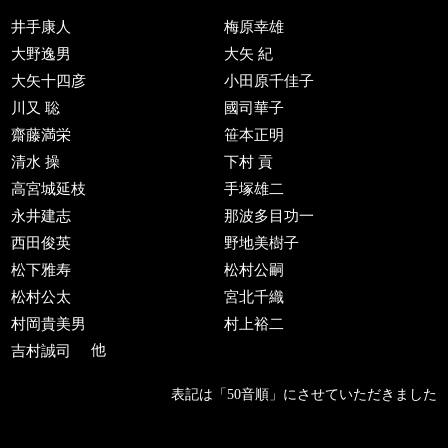
井手康人
梅原幸雄
大野逸男
大矢 紀
大矢十四彦
小田原千佳子
川又 聡
國司華子
齋藤満栄
笹本正明
清水 操
下村 貢
高宮城延枝
手塚雄二
永井建志
那波多目功一
西田俊英
野地美樹子
松下雅寿
松村公嗣
松村公太
宮北千織
村岡貴美男
村上裕二
吉村誠司
他
表記は「50音順」にさせていただきました