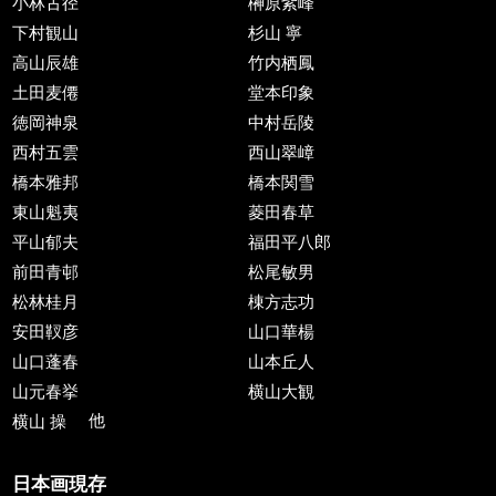
小林古径
榊原紫峰
下村観山
杉山 寧
高山辰雄
竹内栖鳳
土田麦僊
堂本印象
徳岡神泉
中村岳陵
西村五雲
西山翠嶂
橋本雅邦
橋本関雪
東山魁夷
菱田春草
平山郁夫
福田平八郎
前田青邨
松尾敏男
松林桂月
棟方志功
安田靫彦
山口華楊
山口蓬春
山本丘人
山元春挙
横山大観
横山 操
他
日本画現存