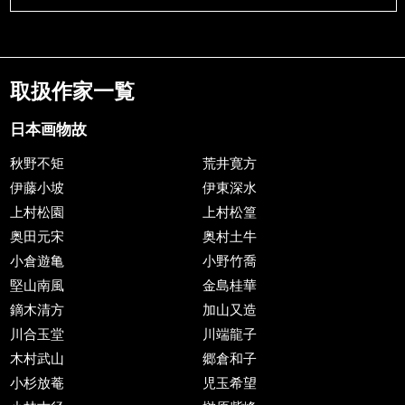
取扱作家一覧
日本画物故
秋野不矩
荒井寛方
伊藤小坡
伊東深水
上村松園
上村松篁
奥田元宋
奥村土牛
小倉遊亀
小野竹喬
堅山南風
金島桂華
鏑木清方
加山又造
川合玉堂
川端龍子
木村武山
郷倉和子
小杉放菴
児玉希望