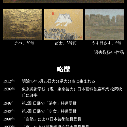
「夕べ」30号
「冨士」5号変
「うす日さす」6号
過去取扱い作品
- 略歴 -
1912年
明治45年6月26日大分県大分市に生まれる
1936年
東京美術学校（現・東京芸大）日本画科首席卒業 松岡映
丘に師事
1946年
第2回 日展で「浴室」特選受賞
1949年
第5回 日展で「少女」特選受賞
1960年
「白翳」により日本芸術院賞受賞