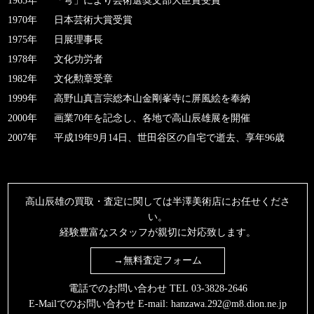
1965年
「穹」により芸術選奨文部大臣賞受賞
1970年
日本芸術大賞受賞
1975年
日展理事長
1978年
文化功労者
1982年
文化勲章受章
1999年
高野山真言宗総本山金剛峯寺に屏風絵を奉納
2000年
画業70年を記念し、各地で高山辰雄展を開催
2007年
平成19年9月14日、世田谷区の自宅で逝去、享年96歳
高山辰雄の買取・査定に関しては半澤美術店にお任せくださ
い。
経験豊富なスタッフが親切に対応致します。
→無料査定フォーム
電話でのお問い合わせ TEL
03-3828-2646
E-Mailでのお問い合わせ E-mail:
hanzawa.292@m8.dion.ne.jp