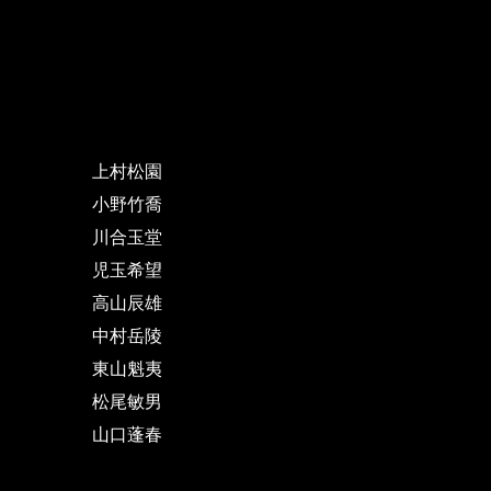
上村松園
小野竹喬
川合玉堂
児玉希望
高山辰雄
中村岳陵
東山魁夷
松尾敏男
山口蓬春