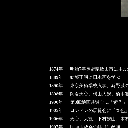
1874年
明治7年長野県飯田市に生ま
1889年
結城正明に日本画を学ぶ
1890年
東京美術学校入学。狩野派
1898年
岡倉天心、横山大観、橋本
1900年
第8回絵画共遊会に「紫舟
1905年
ロンドンの展覧会に「春色
1906年
天心、大観、下村観山、木
1907年
国画玉成会の結成に参加