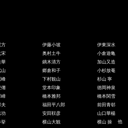
寛方
伊藤小坡
伊東深水
元宋
奥村土牛
小倉遊亀
桂華
鏑木清方
加山又造
武山
郷倉和子
小杉放菴
紫峰
下村観山
杉山 寧
麦僊
堂本印象
徳岡神泉
翠嶂
橋本雅邦
橋本関雪
郁夫
福田平八郎
前田青邨
志功
安田靫彦
山口華楊
春挙
横山大観
横山 操
他