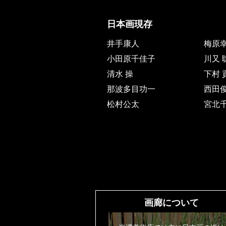
日本画現存
井手康人
梅原
小田原千佳子
川又 
清水 操
下村 
那波多目功一
西田
松村公太
宮北
画廊について