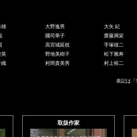
幸雄
大野逸男
大矢 紀
聡
國司華子
齋藤満栄
貢
高宮城延枝
手塚雄二
俊英
野地美樹子
松下雅寿
千織
村岡貴美男
村上裕二
表記は「
取扱作家