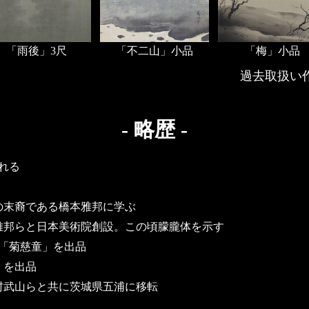
「雨後」3尺
「不二山」小品
「梅」小品
過去取扱い
- 略歴 -
れる
の末裔である橋本雅邦に学ぶ
雅邦らと日本美術院創設。この頃朦朧体を示す
」「菊慈童」を出品
」を出品
村武山らと共に茨城県五浦に移転