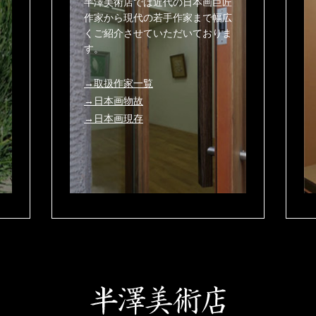
半澤美術店では近代の日本画巨匠
作家から現代の若手作家まで幅広
くご紹介させていただいておりま
す。
→取扱作家一覧
→日本画物故
→日本画現存