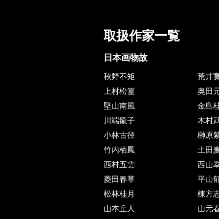
取扱作家一覧
日本画物故
秋野不矩
荒井
上村松篁
奥田
堅山南風
金島
川端龍子
木村
小林古径
榊原
竹内栖鳳
土田
西村五雲
西山
菱田春草
平山
松林桂月
棟方
山本丘人
山元