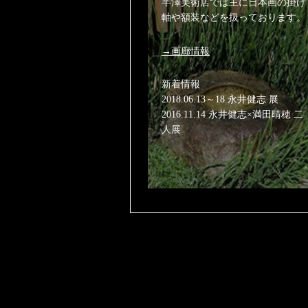
半澤美術店では主に日本画の掛け
軸や額装などを扱っております。
→画廊情報
新着情報
2018.06.13～18 永井健志 展
2016.11.14 永井健志×満田晴穂 二
人展