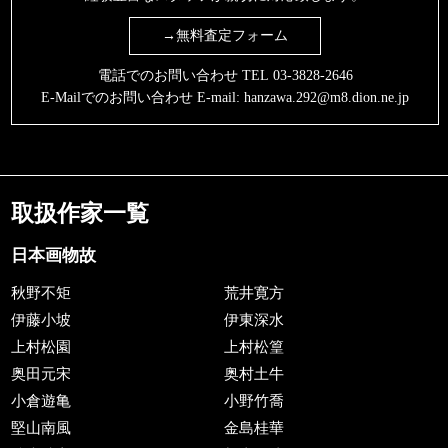
→無料査定フォーム
電話でのお問い合わせ TEL
03-3828-2646
E-Mailでのお問い合わせ E-mail:
hanzawa.292@m8.dion.ne.jp
取扱作家一覧
日本画物故
秋野不矩
荒井寛方
伊藤小坡
伊東深水
上村松園
上村松篁
奥田元宋
奥村土牛
小倉遊亀
小野竹喬
堅山南風
金島桂華