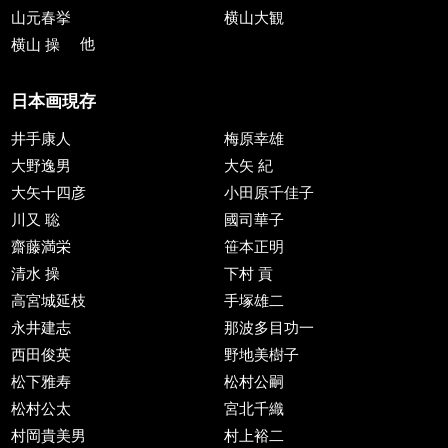
山元春挙
横山大観
横山 操
他
日本画現存
井手康人
梅原幸雄
大野逸男
大矢 紀
大矢十四彦
小田原千佳子
川又 聡
國司華子
齋藤満栄
笹本正明
清水 操
下村 貢
高宮城延枝
手塚雄二
永井建志
那波多目功一
西田俊英
野地美樹子
松下雅寿
松村公嗣
松村公太
宮北千織
村岡貴美男
村上裕二