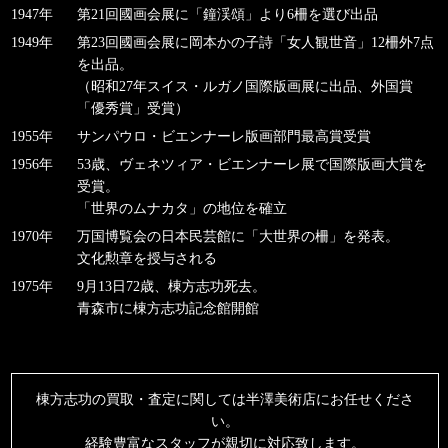
1947年
第21回國画会展に「鐘渓頌」より6柵を選び出品
1949年
第23回國画会展に岡本かの子詩「女人観世音」12柵外7点
を出品。
（昭和27年スイス・ルガノ国際版画展に出品、外国賞
「優秀賞」受賞）
1955年
サンパウロ・ビエンナーレ版画部門最高賞受賞
1956年
53歳、ヴェネツィア・ビエンナーレ展で国際版画大賞を
受賞。
「世界のムナカタ」の地位を確立
1970年
万国博覧会の日本民芸館に「大世界の柵」を発表。
文化勲章を授与される
1975年
9月13日72歳、棟方志功死去。
青森市に棟方志功記念館開館
棟方志功の買取・査定に関しては半澤美術店にお任せくださ
い。
経験豊富なスタッフが親切に対応致します。