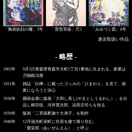
「胸肩妖顔の柵」3号
「普賢菩薩」尺5
「みみづく図」4号
過去取扱い作品
- 略歴 -
1903年
9月5日青森県青森市大町1丁目1番地に生まれる。家業は
刃物鍛冶屋
1921年
雑誌「白樺」に載ったゴッホの「ひまわり」を見て、画
家になろうと決心
1936年
國画会展に版画「大和し美し(やまとしうるわし）」を出
品し柳宗悦、河井寛次郎、浜田庄司らを知る
1939年
版画「二菩薩釈迦十大弟子」を制作
1946年
12月福光町栄町に住居を建て移り住む。
「愛染苑（あいぜんえん）」と呼ぶ