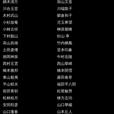
鏑木清方
加山又造
川合玉堂
川端龍子
木村武山
郷倉和子
小杉放菴
児玉希望
小林古径
榊原紫峰
下村観山
杉山 寧
高山辰雄
竹内栖鳳
土田麦僊
堂本印象
徳岡神泉
中村岳陵
西村五雲
西山翠嶂
橋本雅邦
橋本関雪
東山魁夷
菱田春草
平山郁夫
福田平八郎
前田青邨
松尾敏男
松林桂月
棟方志功
安田靫彦
山口華楊
山口蓬春
山本丘人