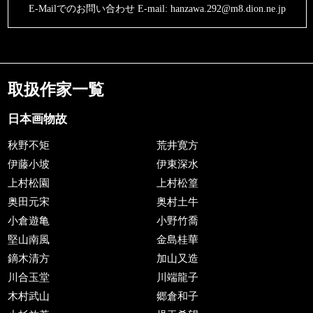
E-Mailでのお問い合わせ E-mail:
hanzawa.292@m8.dion.ne.jp
取扱作家一覧
日本画物故
秋野不矩
荒井寛方
伊藤小坡
伊東深水
上村松園
上村松篁
奥田元宋
奥村土牛
小倉遊亀
小野竹喬
堅山南風
金島桂華
鏑木清方
加山又造
川合玉堂
川端龍子
木村武山
郷倉和子