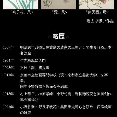
「燕子花」尺3
「鶯」尺5
「南天図」尺5
過去取扱い作品
- 略歴 -
1887年
明治20年2月9日佐渡島の農家の三男として生まれる。本
名は金二
1904年
竹内栖鳳に入門
1908年
文展「罰」初入選
1911年
京都市立絵画専門学校（現：京都市立芸術大学）を卒
業。
同年小野竹喬ら仮面会を結成
1918年
村上華岳、榊原紫峰、小野竹喬、野長瀬晩花と国画創作
協会旗揚げ
1921年
小野竹喬・野長瀬晩花・黒田重太郎らと渡欧、西洋絵画
の研究