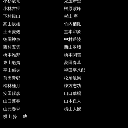
小杉放菴
児玉希望
小林古径
榊原紫峰
下村観山
杉山 寧
高山辰雄
竹内栖鳳
土田麦僊
堂本印象
徳岡神泉
中村岳陵
西村五雲
西山翠嶂
橋本雅邦
橋本関雪
東山魁夷
菱田春草
平山郁夫
福田平八郎
前田青邨
松尾敏男
松林桂月
棟方志功
安田靫彦
山口華楊
山口蓬春
山本丘人
山元春挙
横山大観
横山 操
他