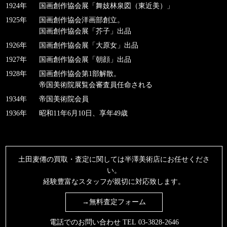
1924年
国画創作協会展「舞妓林泉図（東近美）」
1925年
国画創作協会洋画部創立。
国画創作協会展「芥子」出品
1926年
国画創作協会展「大原女」出品
1927年
国画創作協会展「朝顔」出品
1928年
国画創作協会第1部解散。
帝国美術院展覧会審査員任命される
1934年
帝国美術院会員
1936年
昭和11年6月10日、享年49歳
土田麦僊の買取・査定に関しては半澤美術店にお任せくださ
い。
経験豊富なスタッフが親切に対応致します。
→無料査定フォーム
電話でのお問い合わせ TEL
03-3828-2646