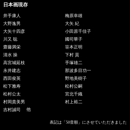
日本画現存
井手康人
梅原幸雄
大野逸男
大矢 紀
大矢十四彦
小田原千佳子
川又 聡
國司華子
齋藤満栄
笹本正明
清水 操
下村 貢
高宮城延枝
手塚雄二
永井建志
那波多目功一
西田俊英
野地美樹子
松下雅寿
松村公嗣
松村公太
宮北千織
村岡貴美男
村上裕二
吉村誠司
他
表記は「50音順」にさせていただきました