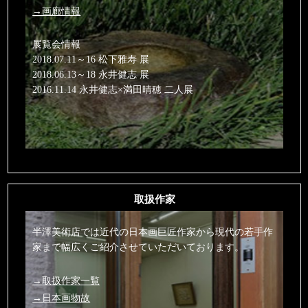
→画廊情報
展覧会情報
2018.07.11～16 松下雅寿 展
2018.06.13～18 永井健志 展
2016.11.14 永井健志×満田晴穂 二人展
取扱作家
半澤美術店では近代の日本画巨匠作家から現代の若手作
家まで幅広くご紹介させていただいております。
→取扱作家一覧
→日本画物故