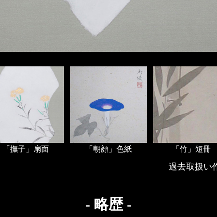
「撫子」扇面
「朝顔」色紙
「竹」短冊
過去取扱い
- 略歴 -