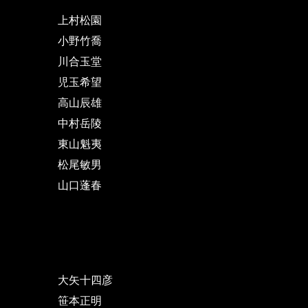
上村松園
小野竹喬
川合玉堂
児玉希望
高山辰雄
中村岳陵
東山魁夷
松尾敏男
山口蓬春
大矢十四彦
笹本正明