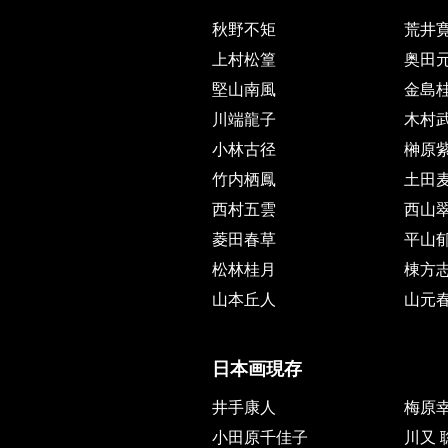
秋野不矩
荒井
上村松篁
奥田
堅山南風
金島
川端龍子
木村
小林古径
榊原
竹内栖鳳
土田
西村五雲
西山
菱田春草
平山
松林桂月
棟方
山本丘人
山元
日本画現存
井手康人
梅原
小田原千佳子
川又 