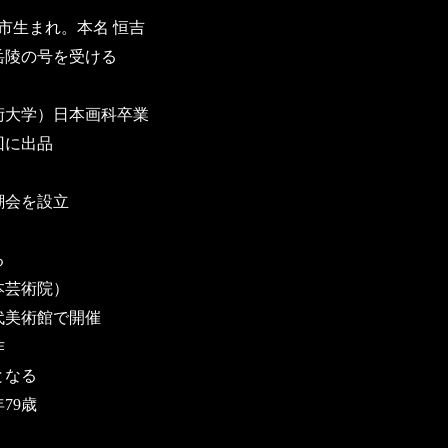
田市生まれ。本名 恒吉
岳陵の号を受ける
術大学）日本画科卒業
回に出品
潮会を設立
る
本芸術院）
代美術館で開催
作
となる
79歳