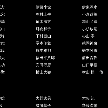
寛方
伊藤小坡
伊東深水
元宋
奥村土牛
小倉遊亀
桂華
鏑木清方
加山又造
武山
郷倉和子
小杉放菴
紫峰
下村観山
杉山 寧
麦僊
堂本印象
徳岡神泉
翠嶂
橋本雅邦
橋本関雪
郁夫
福田平八郎
前田青邨
志功
安田靫彦
山口華楊
春挙
横山大観
横山 操
他
幸雄
大野逸男
大矢 紀
聡
國司華子
齋藤満栄