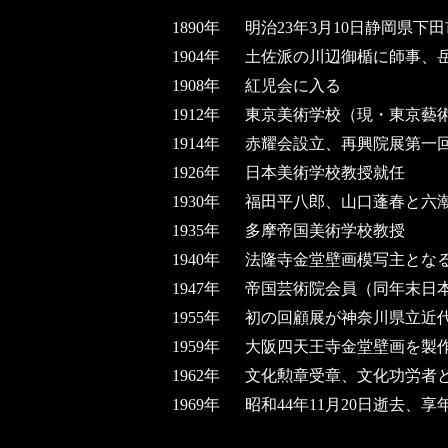
1890年
明治23年3月10日静岡県下
1904年
土佐派の川辺御楯に師事、
1908年
紅児会に入る
1912年
東京美術学校（現・東京藝
1914年
赤耀会設立、再興院展第一
1926年
日本美術学校教授就任
1930年
福田平八郎、山口蓬春と六
1935年
多摩帝国美術学校教授
1940年
法隆寺金堂壁画模写主とな
1947年
帝国芸術院会員（同年末日
1955年
初の回顧展が神奈川県立近
1959年
大阪四天王寺金堂壁画を製
1962年
文化勲章受章、文化功労者
1969年
昭和44年11月20日逝去、享年